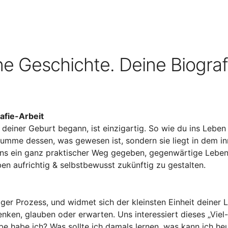
e Geschichte. Deine Biograf
afie-Arbeit
 deiner Geburt begann, ist einzigartig. So wie du ins Lebe
ie Summe dessen, was gewesen ist, sondern sie liegt in de
ist uns ein ganz praktischer Weg gegeben, gegenwärtige Le
n aufrichtig & selbstbewusst zukünftig zu gestalten.
iger Prozess, und widmet sich der kleinsten Einheit deiner L
denken, glauben oder erwarten. Uns interessiert dieses „Viel
be habe ich? Was sollte ich damals lernen, was kann ich h